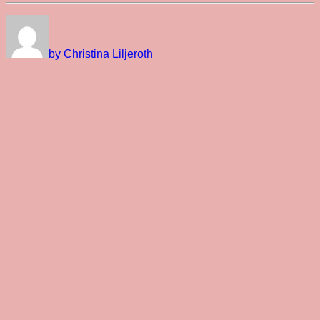
by Christina Liljeroth