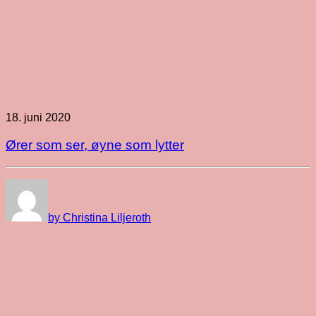
18. juni 2020
Ører som ser, øyne som lytter
by Christina Liljeroth