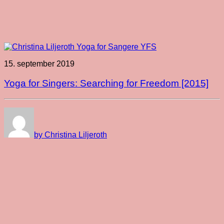
15. september 2019
Yoga for Singers: Searching for Freedom [2015]
by Christina Liljeroth